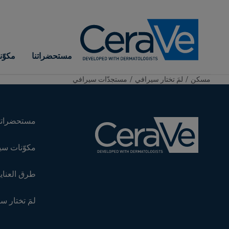
Main Navigation
مستحضراتنا
مكوّ
مسكن
/
لمَ تختار سيرافي
/
مستجدّات سيرافي
مستحضراتن
مكوّنات سي
طرق العناية
لمَ تختار س