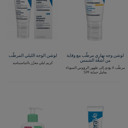
لوشن وجه نهاري مرطّب مع وقاية
لوشن الوجه الليلي المرطّب
من أشعّة الشمس
كريم ليلي معزّز بالنياسيناميد
مرطّب لا يؤدي إلى ظهور الرؤوس السوداء
بعامل حماية SPF