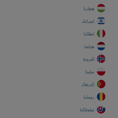
هنغاريا
اسرائيل
إيطاليا
هولندا
النرويج
بولندا
البرتغال
رومانيا
سلوفاكيا