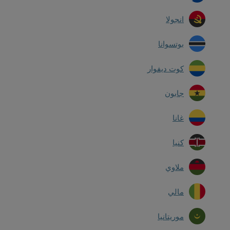
انجولا
بوتسوانا
كوت ديفوار
جابون
غانا
كنيا
ملاوي
مالي
موريتانيا