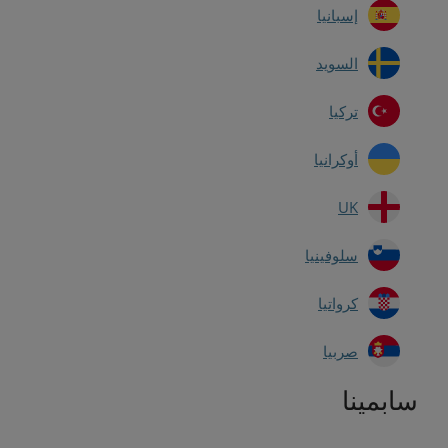
إسبانيا
السويد
تركيا
أوكرانيا
UK
سلوفينيا
كرواتيا
صربيا
سابمينا