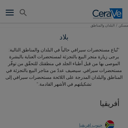
Main Navigation
البحث
en search
n menu
مسكن
/
البلدان والمناطق
بلاد
"تُباع مستحضرات سيرافي حالياً في البلدان والمناطق التالية:
يرجى زيارة متجر البيع بالتجزئة لمستحضرات العناية بالبشرة
الموصى بها من قبل أطباء الجلد في منطقتك للتحقّق من توفّر
مستحضرات سيرافي. سيضيف عددٌ من متاجر البيع بالتجزئة في
المناطق والبلدان المدرجة على اللائحة مستحضرات سيرافي إلى
تشكيلتهم في الأشهر القادمة."
أفريقيا
جنوب افريقيا