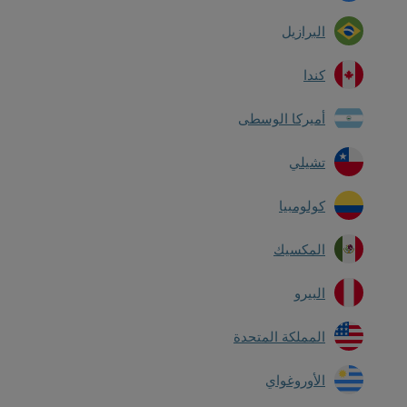
البرازيل
كندا
أميركا الوسطى
تشيلي
كولومبيا
المكسيك
البيرو
المملكة المتحدة
الأوروغواي