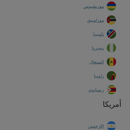
موريشيوس
موزامبيق
ناميبيا
نيجيريا
السنغال
زامبيا
زيمبابوي
أمريكا
الارجنتين