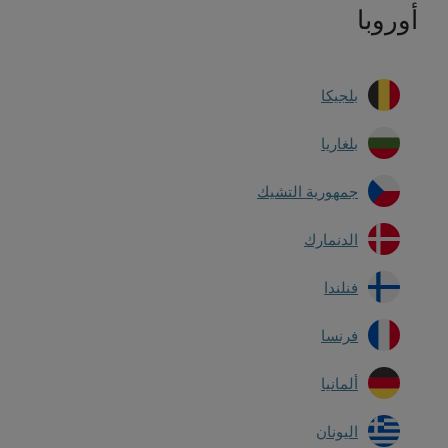
أوروبا
بلجيكا
بلغاريا
جمهورية التشيك
الدنمارك
فنلندا
فرنسا
ألمانيا
اليونان