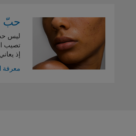
حبّ 
ليس حبّ
تصيب ا
إذ يعاني أكث
معرفة ا