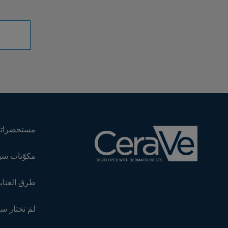
مستحضراتن
مكوّنات سي
طرق العناية
لمَ تختار س