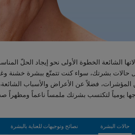
ها الشائعة الخطوة الأولى نحو إيجاد الحلّ المناسب
 حالات بشرتك، سواء كنت تتمتّع ببشرة خشنة وغي
من المؤشرات، فضلاً عن الأعراض والأسباب الشائع
ها يومياً لتكتسب بشرتك ملمساً ناعماً ومظهراً صحي
حالات البشرة
نصائح وتوجيهات للعناية بالبشرة