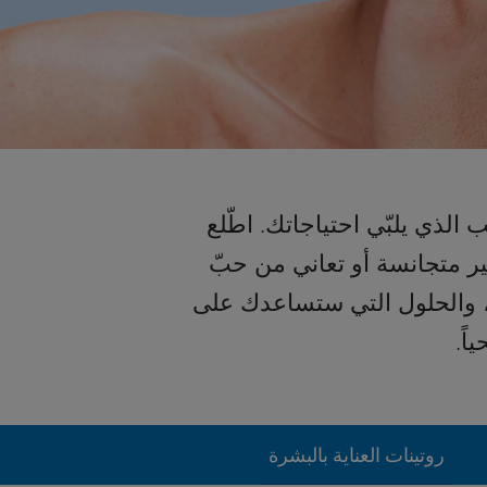
 الذي يلبّي احتياجاتك. اطّلع
ر متجانسة أو تعاني من حبّ
ة، والحلول التي ستساعدك على
اً.
روتينات العناية بالبشرة