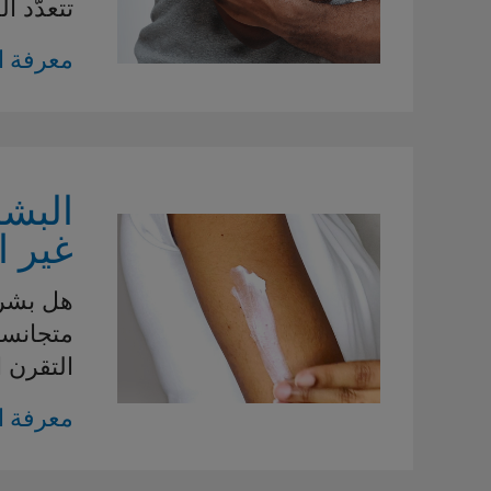
تتعدّد ا
معرفة ا
البش
غير ا
هل بشر
متجانسة
التقرن 
معرفة ا