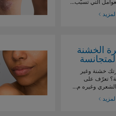
لعوامل التي تسبّب…
لمزيد
رة الخشنة
لمتجانسة
تك خشنة وغير
؟ تعرّف على
الشعري وغيره م…
لمزيد