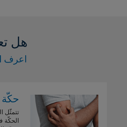
هل تع
اعرف ال
حكّة 
تتمثّل ا
الحكّة 