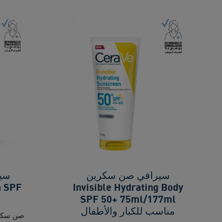
سيرافي صن سكرين
سي
h SPF
Invisible Hydrating Body
SPF 50+ 75ml/177ml
مناسب للكبار والأطفال
صن سكري