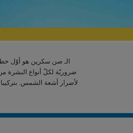
الـ صن سكرين هو أوّل خطو
ضروريّة لكلّ أنواع البشرة م