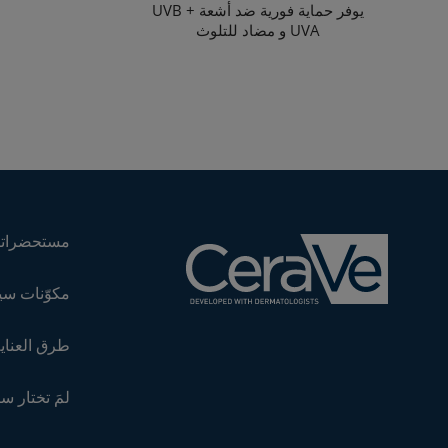
يوفر حماية فورية ضد أشعة UVB +
UVA و مضاد للتلوث
مستحضراتن
مكوّنات سي
طرق العناية
لمَ تختار س