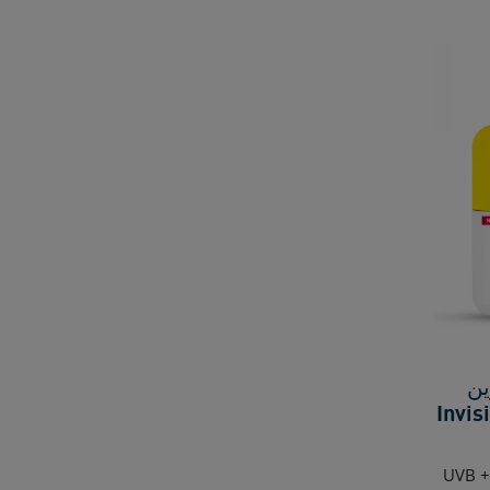
ن
Invis
وفر حماية فورية ضد أشعة UVB +