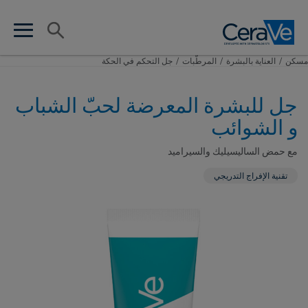
Main Navigation
البحث
en search
n menu
مسكن
/
العناية بالبشرة
/
المرطّبات
/
جل التحكم في الحكة
جل للبشرة المعرضة لحبّ الشباب
و الشوائب
مع حمض الساليسيليك والسيراميد
تقنية الإفراج التدريجي