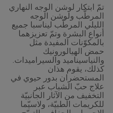
تمّ ابتكار لوشن الوجه النهاري
المرطّب ولوشن الوجه
الليلي المرطّب ليناسبا جميع
أنواع البشرة وتمّ تعزيزهما
بالمكوّنات المفيدة مثل
حمض الهيالورونيك
والنياسيناميد والسيراميدات.
كذلك، يقوم هذان
المستحضران بدور حيوي في
علاج حبّ الشباب عبر
التخفيف من الآثار الجانبيّة
للكريمات الطبيّة، ولاسيّما
الاحمرار والجفاف والتهيّج.